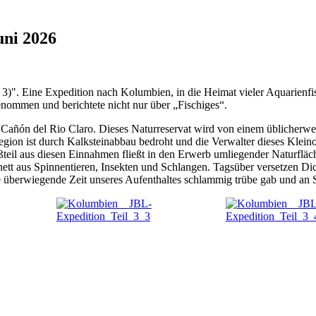
uni 2026
 3)".
Eine Expedition nach Kolumbien, in die Heimat vieler Aquarienfisc
genommen und berichtete nicht nur über „Fischiges“.
l Cañón del Rio Claro. Dieses Naturreservat wird von einem üblicherweis
gion ist durch Kalksteinabbau bedroht und die Verwalter dieses Klein
ßteil aus diesen Einnahmen fließt in den Erwerb umliegender Naturfläc
ett aus Spinnentieren, Insekten und Schlangen. Tagsüber versetzen Di
die überwiegende Zeit unseres Aufenthaltes schlammig trübe gab und an