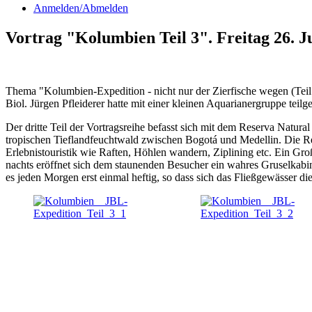
Anmelden/Abmelden
Vortrag "Kolumbien Teil 3". Freitag 26. J
Thema "Kolumbien-Expedition - nicht nur der Zierfische wegen (Teil
Biol. Jürgen Pfleiderer hatte mit einer kleinen Aquarianergruppe teil
Der dritte Teil der Vortragsreihe befasst sich mit dem Reserva Natura
tropischen Tieflandfeuchtwald zwischen Bogotá und Medellin. Die Re
Erlebnistouristik wie Raften, Höhlen wandern, Ziplining etc. Ein Gro
nachts eröffnet sich dem staunenden Besucher ein wahres Gruselkabin
es jeden Morgen erst einmal heftig, so dass sich das Fließgewässer 