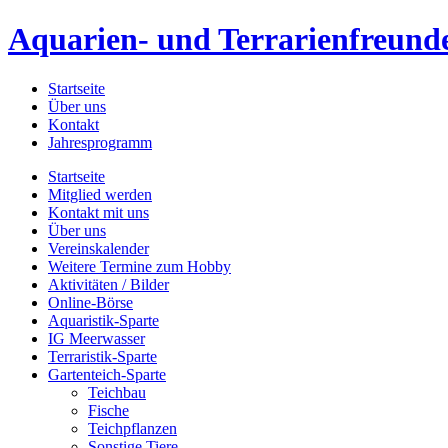
Aquarien- und Terrarienfreunde
Startseite
Über uns
Kontakt
Jahresprogramm
Startseite
Mitglied werden
Kontakt mit uns
Über uns
Vereinskalender
Weitere Termine zum Hobby
Aktivitäten / Bilder
Online-Börse
Aquaristik-Sparte
IG Meerwasser
Terraristik-Sparte
Gartenteich-Sparte
Teichbau
Fische
Teichpflanzen
Sonstige Tiere