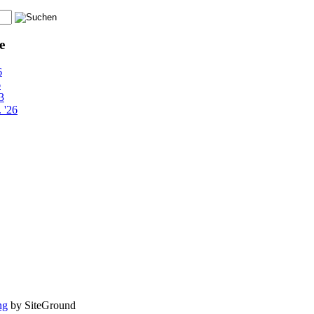
e
6
6
3
 '26
ng
by SiteGround