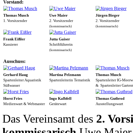
Vorstand:
Thomas Musch
Uwe Maier
Jürgen Bieger
1. Vorsitzender
2. Vorsitzender
2. Vorsitzender
(kommissarisch)
(kommissarisch)
Frank Eißler
Jutta Gaiser
Kassierer
Schriftführerin
(kommissarisch)
Ausschuss:
Gerhard Haug
Martina Pelzmann
Thomas Musch
Spartenleiter Aquaristik
Spartenleiterin Terraristik
Spartenleiter IG-Meerw
Süßwasser
& Spartenleiter Garten
Horst Fries
Ingo Kalbfell
Thomas Gutbrod
Medienwart & Webmaster
Gerätewart
Ausstellungswart
Das Vereinsamt des
2. Vors
kommissarisch
Uwe Maier 