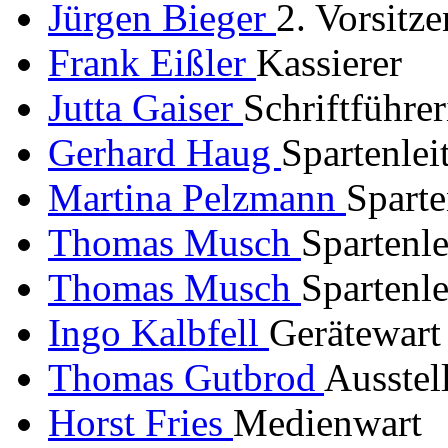
Jürgen Bieger
2. Vorsitz
Frank Eißler
Kassierer
Jutta Gaiser
Schriftführe
Gerhard Haug
Spartenlei
Martina Pelzmann
Sparte
Thomas Musch
Spartenl
Thomas Musch
Spartenle
Ingo Kalbfell
Gerätewart
Thomas Gutbrod
Ausstel
Horst Fries
Medienwart